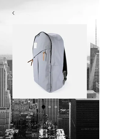
SKU: 21554345656
제품명
가
₩120