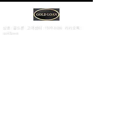
어줍니다.
상호 : 골드론 고객센터 :
1599-8486
카카오톡 :
goldpays
사업자등록번호 :
829-98-00510
통신판매등록번호 :
2018-부산 부산진구-00029
주소 : 부산광역시 부산진구 전포대로246번길 6, 301
호
대출금리 : 연 20% 이내 (연체금리 : 연 20%이내) / 취
급수수료등 기타부대비용 없음
이자외 별도로 중개수수료를 수취하는 것은 불법입
니다.
[채무의 조기상환수수료율등 조기상환조건 없음]​
“과도한 빚 고통의 시작입니다.”
“대출시 귀하의 신용등급이 하락할수 있습니다.” ​
​​신용카드 현금
화
​는
역시 골드
론